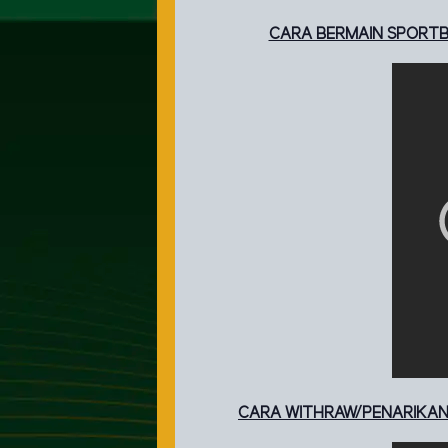
CARA BERMAIN SPORTB
CARA WITHRAW/PENARIKAN 