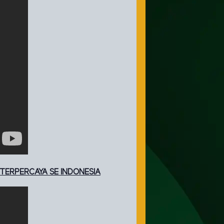
TERPERCAYA SE INDONESIA