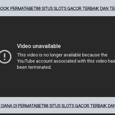
OOK PERMATABET88 SITUS SLOTS GACOR TERBAIK DAN TER
DANA DI PERMATABET88 SITUS SLOTS GACOR TERBAIK DAN