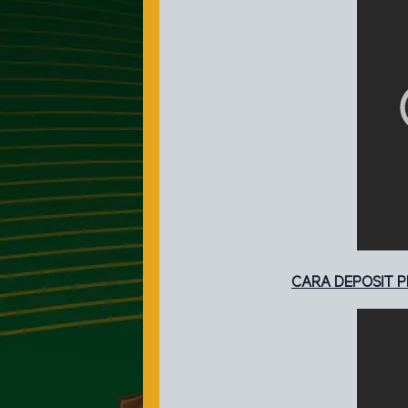
CARA DEPOSIT P