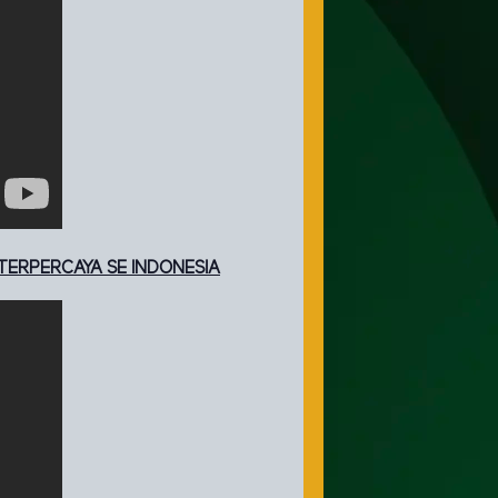
TERPERCAYA SE INDONESIA