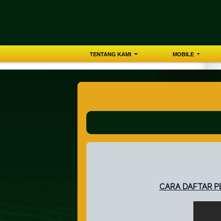
TENTANG KAMI
MOBILE
CARA DAFTAR PE