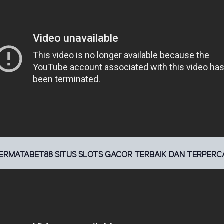
ERMATABET88 SITUS SLOTS GACOR TERBAIK DAN TERPERCA