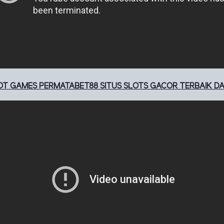
OT GAMES PERMATABET88 SITUS SLOTS GACOR TERBAIK DA