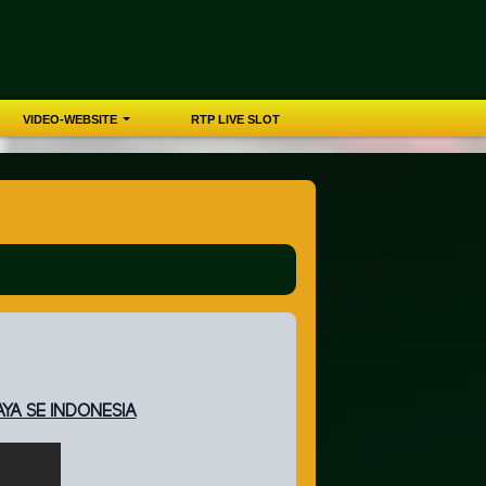
VIDEO-WEBSITE
RTP LIVE SLOT
YA SE INDONESIA