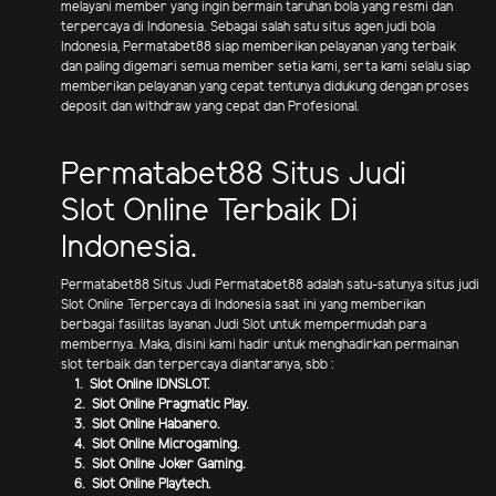
melayani member yang ingin bermain taruhan bola yang resmi dan
terpercaya di Indonesia. Sebagai salah satu situs agen judi bola
Indonesia, Permatabet88 siap memberikan pelayanan yang terbaik
dan paling digemari semua member setia kami, serta kami selalu siap
memberikan pelayanan yang cepat tentunya didukung dengan proses
deposit dan withdraw yang cepat dan Profesional.
Permatabet88 Situs Judi
Slot Online Terbaik Di
Indonesia.
Permatabet88 Situs Judi Permatabet88 adalah satu-satunya situs judi
Slot Online Terpercaya di Indonesia saat ini yang memberikan
berbagai fasilitas layanan Judi Slot untuk mempermudah para
membernya. Maka, disini kami hadir untuk menghadirkan permainan
slot terbaik dan terpercaya diantaranya, sbb :
1. Slot Online IDNSLOT.
2. Slot Online Pragmatic Play.
3. Slot Online Habanero.
4. Slot Online Microgaming.
5. Slot Online Joker Gaming.
6. Slot Online Playtech.