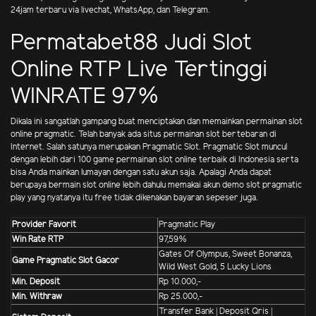
24jam terbaru via livechat, WhatsApp, dan Telegram.
Permatabet88 Judi Slot
Online RTP Live Tertinggi
WINRATE 97%
Dikala ini sangatlah gampang buat menciptakan dan memainkan permainan slot
online pragmatic. Telah banyak ada situs permainan slot bertebaran di
Internet. Salah satunya merupakan Pragmatic Slot. Pragmatic Slot muncul
dengan lebih dari 100 game permainan slot online terbaik di Indonesia serta
bisa Anda mainkan lumayan dengan satu akun saja. Apalagi Anda dapat
berupaya bermain slot online lebih dahulu memakai akun demo slot pragmatic
play yang nyatanya itu free tidak dikenakan bayaran sepeser juga.
Provider Favorit
Pragmatic Play
Win Rate RTP
97,59%
Gates Of Olympus, Sweet Bonanza,
Game Pragmatic Slot Gacor
Wild West Gold, 5 Lucky Lions
Min. Deposit
Rp 10.000,-
Min. Withraw
Rp 25.000,-
Transfer Bank | Deposit Qris |