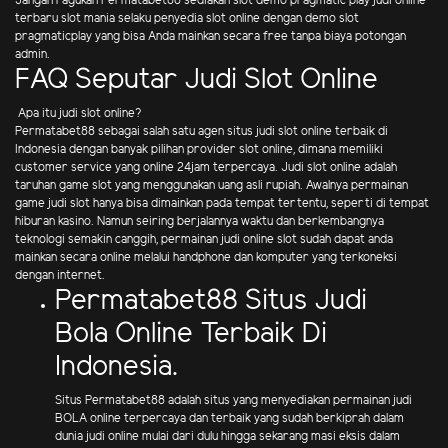
Jangan ragukan Permatabet88 sediakan slot demo pragmatic play judi online
terbaru slot mania selaku penyedia slot online dengan demo slot
pragmaticplay yang bisa Anda mainkan secara free tanpa biaya potongan
admin.
FAQ Seputar Judi Slot Online
Apa itu judi slot online?
Permatabet88 sebagai salah satu agen situs judi slot online terbaik di
Indonesia dengan banyak pilihan provider slot online, dimana memiliki
customer service yang online 24jam terpercaya. Judi slot online adalah
taruhan game slot yang menggunakan uang asli rupiah. Awalnya permainan
game judi slot hanya bisa dimainkan pada tempat tertentu, seperti di tempat
hiburan kasino. Namun seiring berjalannya waktu dan berkembangnya
teknologi semakin canggih, permainan judi online slot sudah dapat anda
mainkan secara online melalui handphone dan komputer yang terkoneksi
dengan internet.
Permatabet88 Situs Judi
Bola Online Terbaik Di
Indonesia.
Situs Permatabet88 adalah situs yang menyediakan permainan judi
BOLA online terpercaya dan terbaik yang sudah berkiprah dalam
dunia judi online mulai dari dulu hingga sekarang masi eksis dalam