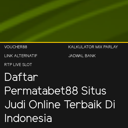
VOUCHER88
KALKULATOR MIX PARLAY
LINK ALTERNATIF
JADWAL BANK
RTP LIVE SLOT
Daftar
Permatabet88 Situs
Judi Online Terbaik Di
Indonesia