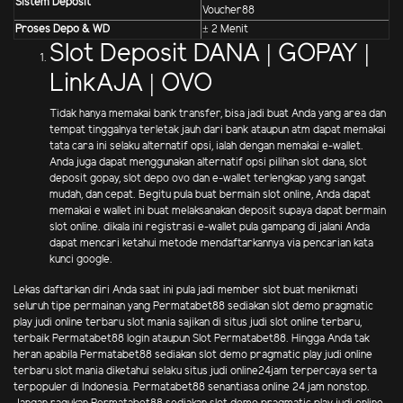
Sistem Deposit
Voucher88
Proses Depo & WD
± 2 Menit
Slot Deposit DANA | GOPAY |
LinkAJA | OVO
Tidak hanya memakai bank transfer, bisa jadi buat Anda yang area dan
tempat tinggalnya terletak jauh dari bank ataupun atm dapat memakai
tata cara ini selaku alternatif opsi, ialah dengan memakai e-wallet.
Anda juga dapat menggunakan alternatif opsi pilihan slot dana, slot
deposit gopay, slot depo ovo dan e-wallet terlengkap yang sangat
mudah, dan cepat. Begitu pula buat bermain slot online, Anda dapat
memakai e wallet ini buat melaksanakan deposit supaya dapat bermain
slot online. dikala ini registrasi e-wallet pula gampang di jalani Anda
dapat mencari ketahui metode mendaftarkannya via pencarian kata
kunci google.
Lekas daftarkan diri Anda saat ini pula jadi member slot buat menikmati
seluruh tipe permainan yang Permatabet88 sediakan slot demo pragmatic
play judi online terbaru slot mania sajikan di situs judi slot online terbaru,
terbaik Permatabet88 login ataupun Slot Permatabet88. Hingga Anda tak
heran apabila Permatabet88 sediakan slot demo pragmatic play judi online
terbaru slot mania diketahui selaku situs judi online24jam terpercaya serta
terpopuler di Indonesia. Permatabet88 senantiasa online 24 jam nonstop.