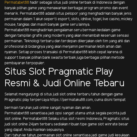
Permatabet88
hadir sebagai situs judi online terbaik di Indonesia dengan
banyak pilihan game yang menawarkan berbagai program promo dan event
menarik. Permatabet88 adalah situs pelopor yang menghadirkan banyak jenis
permainan dalam 1 akun seperti esport, slots, idnlive, togel, live casino, mickey
mouse, tangkas dan masih banyak game seru lainnya.
Permatabet88 menghadirkan pengalaman seru bermain kedalam game
dengan tampilan grafik yang modern yang akan menambah keseruan sensasi
permainan. Teknologi terbaru dan terdepan dikerjakan oleh tim yang ahli dan
profesional di bidangnya yang akan menjamin permainan lebih aman dan
nyaman. Setiap proses transaksi di Permatabet88 lebih cepat karena di
support banyak pilihan bank swasta terbaik juga berbagai pilihan metode
pembayaran terpopuler.
Situs Slot Pragmatic Play
Resmi & Judi Online Tebaru
Selamat mengunjungi di situs judi slot online terbaru tahun dengan game
Pragmatic play terpercaya
https://permataku88.com
, cuma disini tempat
bermain taruhan judi online sangat nyaman dan aman.
Permatabet88 senantiasa jadi opsi sangat utama untuk segala pecinta judi
slot online. Permatabet88 Selaku situs slot resmi Indonesia, Pragmatic situs
judi slot online 24jam terbaru sediakan ribuan tipe game slot winrate besar
yang dapat Anda mainkan sepuasnya.
Dari tahun ke tahun, permainan slot online senantiasa jadi game judi kesukaan