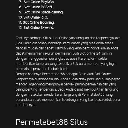
7. Slot Online PlayNGo.
8. Slot Online PGSoft.
9. Slot Online Spade gaming.
10. Slot Online RTG.
11. Slot Online Booming.
12. Slot Online Skywind.
Tentunya sebagai Situs Judi Online yang lengkap dan terpercaya kami
juga Hadir dilengkapi berbagai kemudahan yang bisa Anda akses
dengan mudah dan cepat. Namun yang lebih pentingnya adalah Anda
dapat memainkan seluruh permainan Judi Slot online 24 Jam ini
dengan menggunakan perangkat apapun. Karena, kami selalu
memberikan tampilan yang terbaik untuk para member yang ingin
bermain di provider terbaik kami.
Dengan hadirnya Permatabet88 sebagai Situs Judi Slot Online
Terpercaya di Indonesia, kini Anda sudah tidak perlu lagi susah payah
mencari agen yang mempunyai banyak pilihan permainan dan yang
paling penting Terpercaya. Jadi, Anda dapat membuktikan langsung
dengan melakukan pendaftaran langsung di Permatabet88 yang
senantiasa selalu memberikan keuntungan yang luar biasa untuk para
membernya.
Permatabet88 Situs